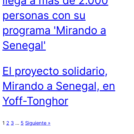
llega a más de 2.000
personas con su
programa 'Mirando a
Senegal'
El proyecto solidario,
Mirando a Senegal, en
Yoff-Tonghor
1
2
3
…
5
Siguiente »